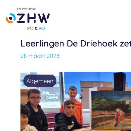
Ga
naar
de
inhoud
Leerlingen De Driehoek zet
28 maart 2023
Algemeen