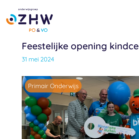
Ga
naar
de
inhoud
Feestelijke opening kindc
31 mei 2024
Primair Onderwijs