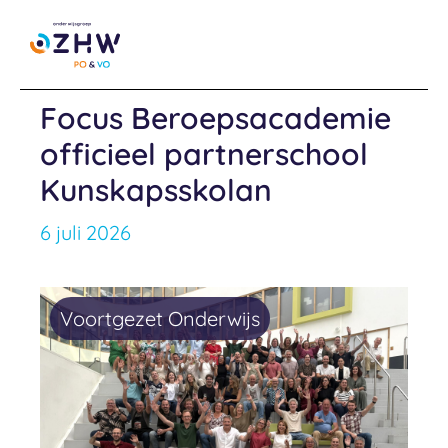
Ga
naar
de
Focus Beroepsacademie
inhoud
officieel partnerschool
Kunskapsskolan
6 juli 2026
Voortgezet Onderwijs